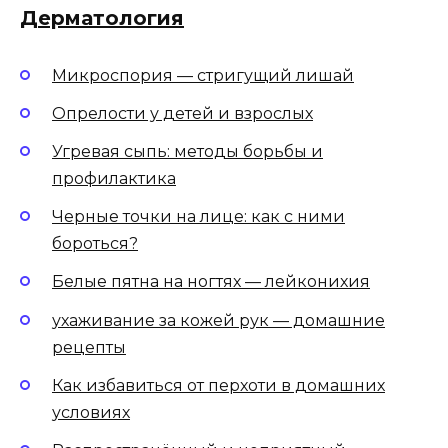
Дерматология
Микроспория — стригущий лишай
Опрелости у детей и взрослых
Угревая сыпь: методы борьбы и
профилактика
Черные точки на лице: как с ними
бороться?
Белые пятна на ногтях — лейконихия
ухаживание за кожей рук — домашние
рецепты
Как избавиться от перхоти в домашних
условиях