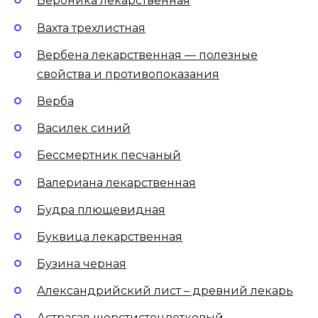
Вероника лекарственная
Вахта трехлистная
Вербена лекарственная — полезные
свойства и противопоказания
Верба
Василек синий
Бессмертник песчаный
Валериана лекарственная
Будра плющевидная
Буквица лекарственная
Бузина черная
Александрийский лист – древний лекарь
Астрагал шерстистоцветковый