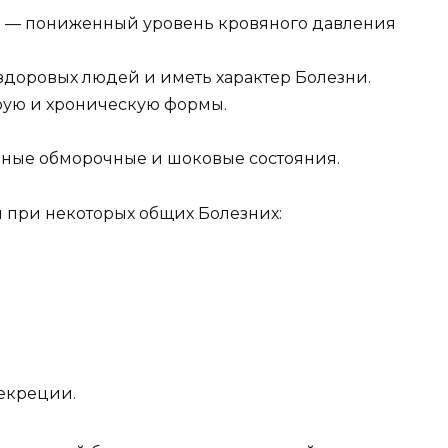
я) — пониженный уровень кровяного давления
здоровых людей и иметь характер Болезни.
рую и хро­ническую формы.
пные обмо­рочные и шоковые состояния.
 при некото­рых общих Болезних:
екре­ции.