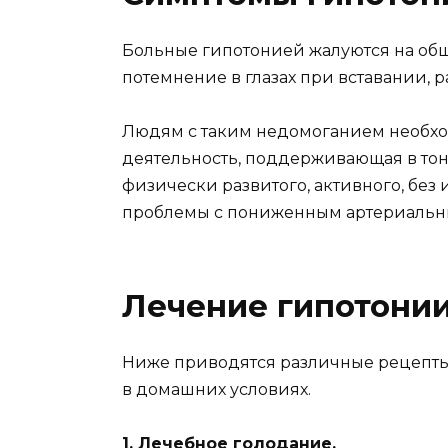
Больные гипотонией жалуются на общ
потемнение в глазах при вставании, 
Людям с таким недомоганием необхо
деятельность, поддерживаю­щая в то
физически развитого, активного, без
пробле­мы с пониженным артериальн
Лечение гипотони
Ниже приводятся различные рецепт
в домашних условиях.
1. Лечебное голодание.