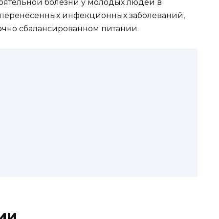
оятельной бо­лезни у молодых людей в
ле перенесенных инфекционных заболе­ваний,
очно сбалансированном питании.
ии