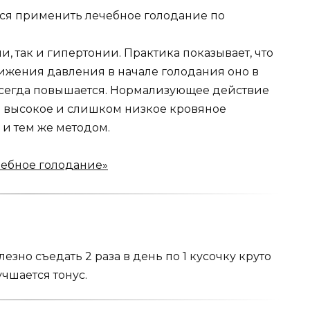
я приме­нить лечебное голодание по
, так и гипертонии. Практика показывает, что
нижения давления в начале голодания оно в
сегда повышается. Нормализующее действие
м высокое и слиш­ком низкое кровяное
и тем же методом.
ебное голодание»
но съе­дать 2 раза в день по 1 кусочку круто
учшается тонус.