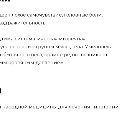
ее плохое самочувствие,
головные боли
,
раздражительность.
дима систе­матическая мышечная
нусе основные группы мышц тела. У человека
 избыточного веса, крайне редко возникают
ым кровяным давле­нием.
и
ы народной медицины для лечения гипотонии