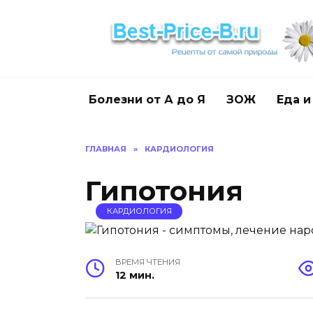
Перейти
к
содержанию
Болезни от А до Я
ЗОЖ
Еда и
ГЛАВНАЯ
»
КАРДИОЛОГИЯ
Гипотония
КАРДИОЛОГИЯ
ВРЕМЯ ЧТЕНИЯ
12 мин.