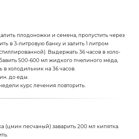
далить пло­доножки и семена, пропустить через
ть в 3-литровую банку и залить 1 литром
тиллированной). Выдержать 36 часов в холо­
бавить 500-600 мл жидкого пчелиного мёда,
 в холодильник на 36 часов.
ин. до еды.
3 недели курс лечения повторить.
а (цмин песчаный) заварить 200 мл кипятка.
ить.