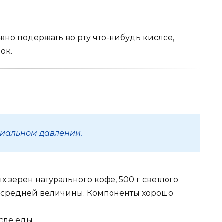
о подер­жать во рту что-нибудь кислое,
ок.
иальном давлении.
 зерен нату­рального кофе, 500 г светлого
 средней величины. Компоненты хо­рошо
осле еды.