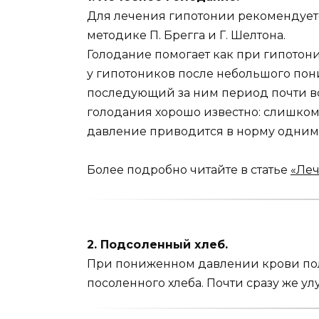
Для лечения гипотонии рекомендуетс
методике П. Брегга и Г. Шелтона.
Голодание помогает как при гипотонии
у гипотони­ков после небольшого по
последующий за ним период почти в
голо­дания хорошо известно: слишко
давление приводится в норму одним 
Более подробно читайте в статье
«Леч
2. Подсоленный хлеб.
При пониженном давлении крови полез
посоленного хлеба. Почти сразу же ул