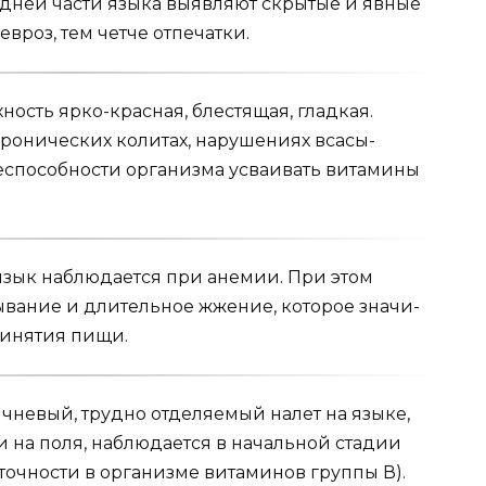
дней части языка выявляют скрытые и явные
вроз, тем четче отпечатки.
хность ярко-красная, блестящая, гладкая.
хронических колитах, нарушениях всасы­
способности орга­низма усваивать витамины
язык наблюдает­ся при анемии. При этом
вание и длительное жжение, которое значи­
ринятия пищи.
ичневый, трудно отделяемый налет на языке,
на поля, наблюдается в начальной ста­дии
очности в орга­низме витаминов группы В).