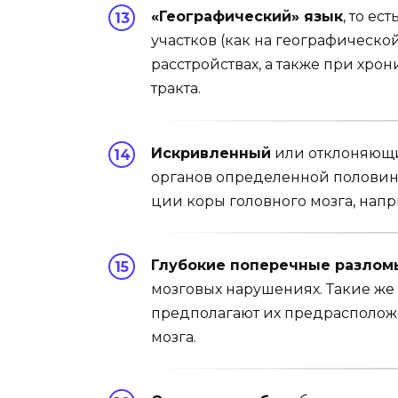
«Географический» язык
, то ес
участков (как на гео­графическо
расстройствах, а также при хр
тракта.
Искривленный
или отклоняющий
органов определенной половины
ции коры головного мозга, напр
Глубокие поперечные разлом
мозговых нарушениях. Такие же
предпола­гают их предрасполож
мозга.