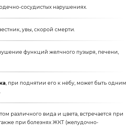
рдечно-сосудистых нарушениях.
стник, увы, ско­рой смерти.
рушение функций желчного пузыря, печени,
ка
, при подня­тии его к нёбу, может быть одним
.
летом различного вида и цвета, встречается при
также при болезнях ЖКТ (желудочно-