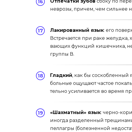
Отпечатки зубов
сбоку по пере
неврозы, причем, чем сильнее не
Лакированный язык
: его повер
Встречается при раке желудка, 
вающих функций кишечника, не
группы В.
Гладкий
, как бы соскобленный 
больные ощущают частое покалы
тельно усиливается во время п
«Шахматный» язык
: черно-кор
иногда разделенный трещинами 
пеллагры (болезненной недостат