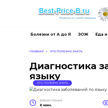
Перейти
к
содержанию
Болезни от А до Я
ЗОЖ
Еда и
ГЛАВНАЯ
»
ЭТО ПОЛЕЗНО ЗНАТЬ
Диагностика з
языку
ЭТО ПОЛЕЗНО ЗНАТЬ
ВРЕМЯ ЧТЕНИЯ
6 мин.