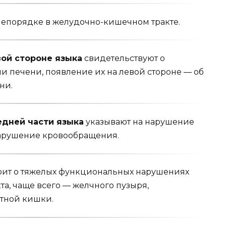
непорядке в же­лудочно-кишечном тракте.
вой стороне языка
свидетельствуют о
и печени, появление их на левой стороне — об
ни.
дней части язы­ка
указывают на нарушение
 нарушение кровообращения.
рит о тяжелых функциональных нарушениях
та, чаще всего — желчного пузыря,
стной кишки.