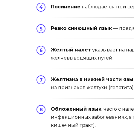
Посинение
наблюдается при се
Резко синюшный язык
— предве
Желтый налет
указывает на на
желчевыводящих путей.
Желтизна в нижней части язы
из признаков желтухи (гепатита)
Обложенный язык
, часто с на
инфекционных забо­леваниях, а 
кишечный тракт).