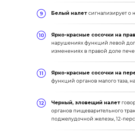
Белый налет
сигнализирует о 
Ярко-красные сосочки на пра
нарушениях функций ле­вой дол
изменениях в правой доле пече
Ярко-красные сосочки на пере
функций органов мало­го таза,
Черный, зловещий налет
гово
органов пищевари­тельного трак
поджелудочной железы, 12-пер