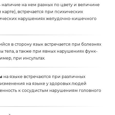
ть наличие на нем разных по цвету и величине
й карте), встречается при психических
онических нарушени­ях желудочно-кишечного
ся в сторону язык встречается при болезнях
 тела, а также при явных нарушениях функ­
имер, при инсультах.
ы
на языке встре­чаются при различных
 изменения на языке у здоровых людей
енность к сосудистым нару­шениям головного