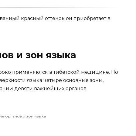
ованный красный оттенок он приобретает в
ов и зон языка
око приме­няются в тибетской медицине. Но
верхности языка четыре основ­ные зоны,
ании девяти важнейших органов.
ие органов и зон языка